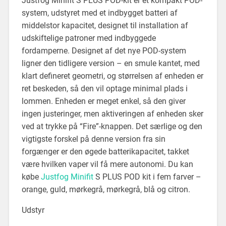
Justfog Minifit S PLUS POD-kit er et kompakt POD-
system, udstyret med et indbygget batteri af
middelstor kapacitet, designet til installation af
udskiftelige patroner med indbyggede
fordamperne. Designet af det nye POD-system
ligner den tidligere version – en smule kantet, med
klart defineret geometri, og størrelsen af enheden er
ret beskeden, så den vil optage minimal plads i
lommen. Enheden er meget enkel, så den giver
ingen justeringer, men aktiveringen af enheden sker
ved at trykke på “Fire”-knappen. Det særlige og den
vigtigste forskel på denne version fra sin
forgænger er den øgede batterikapacitet, takket
være hvilken vaper vil få mere autonomi. Du kan
købe
Justfog Minifit
S PLUS POD kit i fem farver –
orange, guld, mørkegrå, mørkegrå, blå og citron.
Udstyr