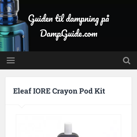
Guiden til dampning på
DampGuide.com
Eleaf IORE Crayon Pod Kit