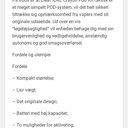
På trods af at Eleaf IORE Crayon Pod Kit faktisk er
et meget simpelt POD-system, vil det helt sikkert
tiltrække sig opmærksomhed fra vapers med sit
originale udseende. Ud over en vis
“legetøjsagtighed” vil enheden behage dig med sin
brugervenlighed og vedligeholdelse, anstændig
autonomi og god smagsoverførsel.
Fordele og ulemper
Fordele
– Kompakt størrelse;
– Lav vægt;
– Det originale design;
– Batteri med høj kapacitet;
– To muligheder for aktivering;