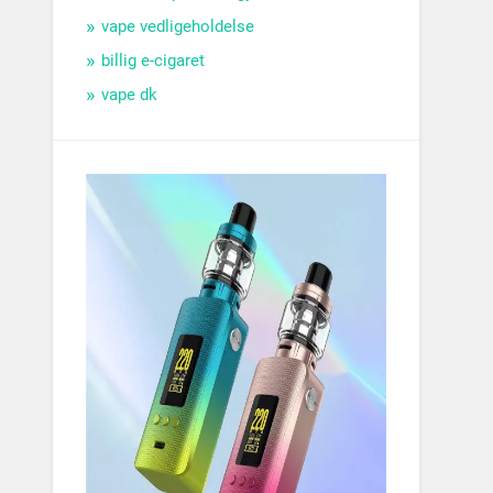
vape vedligeholdelse
billig e-cigaret
vape dk