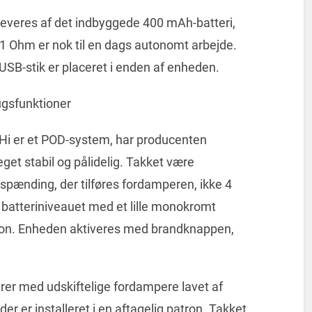
leveres af det indbyggede 400 mAh-batteri,
 Ohm er nok til en dags autonomt arbejde.
B-stik er placeret i enden af enheden.
ugsfunktioner
iHi er et POD-system, har producenten
get stabil og pålidelig. Takket være
spænding, der tilføres fordamperen, ikke 4
batteriniveauet med et lille monokromt
tion. Enheden aktiveres med brandknappen,
erer med udskiftelige fordampere lavet af
 er installeret i en aftagelig patron. Takket