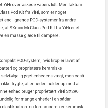
et YiHi overraskede vapers lidt. Men faktum
Class Pod Kit fra YiHi, som er noget
tet end lignende POD-systemer fra andre
, at SXmini Mi Class Pod Kit fra YiHi er et
ive en masse glæde til dampere.
 kompakt POD-system, hvis krop er lavet af
t batteri og proprietære keramiske
ar selvfølgelig øget enhedens vægt, men også
an ikke frygte, at enheden holder op med at
nne enhed bruger proprietært YiHi SX290
misundelig for mange enheder i en sådan
en plastikpatron, og fordamperen er keramisk,