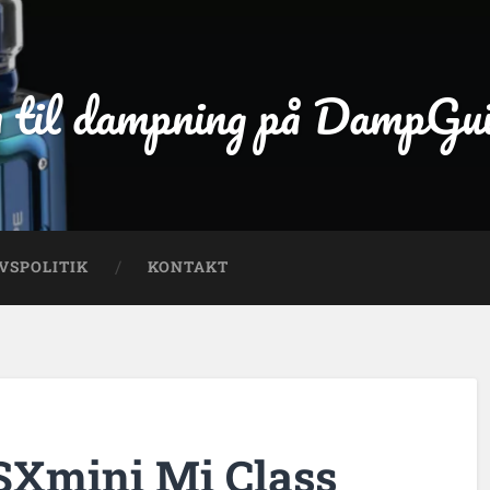
 til dampning på DampGu
VSPOLITIK
KONTAKT
SXmini Mi Class