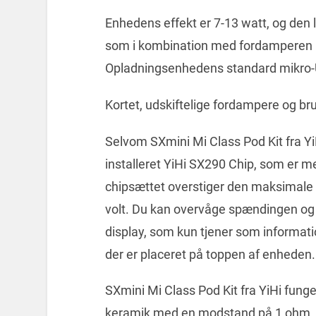
Enhedens effekt er 7-13 watt, og den 
som i kombination med fordamperen 1
Opladningsenhedens standard mikro-US
Kortet, udskiftelige fordampere og br
Selvom SXmini Mi Class Pod Kit fra Y
installeret YiHi SX290 Chip, som er me
chipsættet overstiger den maksimale 
volt. Du kan overvåge spændingen og 
display, som kun tjener som informa
der er placeret på toppen af enheden.
SXmini Mi Class Pod Kit fra YiHi fung
keramik med en modstand på 1 ohm, der