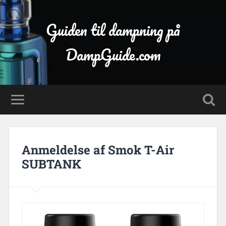
Guiden til dampning på
DampGuide.com
Anmeldelse af Smok T-Air
SUBTANK