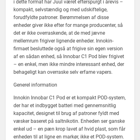
i dette format har Juul været efterspurgt i årevis –
kompakt, selvstændig og med udskiftelige,
forudfyldte patroner. Berømmelsen af disse
enheder giver ikke efter for mange producenter, så
det er ikke overraskende, at de med jævne
mellemrum frigiver lignende enheder. Innokin-
firmaet besluttede også at frigive sin egen version
af en sådan enhed, så Innobar C1 Pod blev frigivet
– en enkel, men ikke mindre interessant enhed, der
behageligt kan overraske selv erfarne vapers.
Generel information
Innokin Innobar C1 Pod er et kompakt POD-system,
der har et indbygget batteri med gennemsnitlig
kapacitet, designet til brug af patroner fyldt med
væsker baseret på saltnikotin. Enheden ser ganske
enkel ud – en pæn krop lavet af hvid plast, som får
enheden til at ligne en markør, ikke et POD-system.