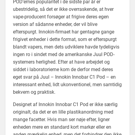
POD’ernes popularitet i de sidste par år er
ubestridelig, så det er ikke overraskende, at hver
vape-producent forsøger at frigive deres egen
version af sådanne enheder, der vil blive
efterspurgt. Innokin-firmaet har gentagne gange
frigivet enheder i dette format, som er efterspurgt
blandt vapers, men dets udviklere havde tydeligvis
ingen ro i sindet med de amerikanske Juul POD-
systemers herlighed. Efter at have arbejdet og
siddet i laboratorierne kom de derfor med deres
eget svar på Juul – Innokin Innobar C1 Pod – en
interessant enhed, lidt ukonventionel, men samtidig
bekvem og praktisk.
Designet af Innokin Innobar C1 Pod er ikke særlig
originalt, da det er en lille plastikanordning med
mange facetter. Hvis man ser nøje efter, ligner
enheden mere en standard kort markør eller en
anden mærkelig enhed, men det forhindrer den ikke