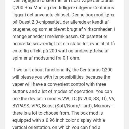
Den vigtigste forskel mellem Lost Vape Centaurus
Q200 Box Mod og den tidligere udgivne Centaurus
ligger i det anvendte chipset. Denne box mod kører
på Quest 2.0-chipsættet, der allerede er kendt af
brugerne, og som er blevet brugt af virksomheden i
mange enheder i mellemklassen. Chipsættet er
bemærkelsesværdigt for sin stabilitet, evne til at få
en ærlig effekt på 200 watt og understøttelse af
spiraler af modstand fra 0,1 ohm.
If we talk about functionality, the Centaurus Q200
will please you with its possibilities, because the
vaper will have a convenient control with three
buttons and a lot of modes of operation. You can
use the device in modes VW, TC (NI200, SS, TI), VV,
BYPASS, VPC, Boost (Soft/Norm/Hard), Memory –
there is a lot to choose from. The box mod is
equipped with a 0.96 inch color display with a
vertical orientation, on which you can find a