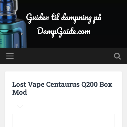
Guiden til dampning på
DampGuide.com
Lost Vape Centaurus Q200 Box
Mod