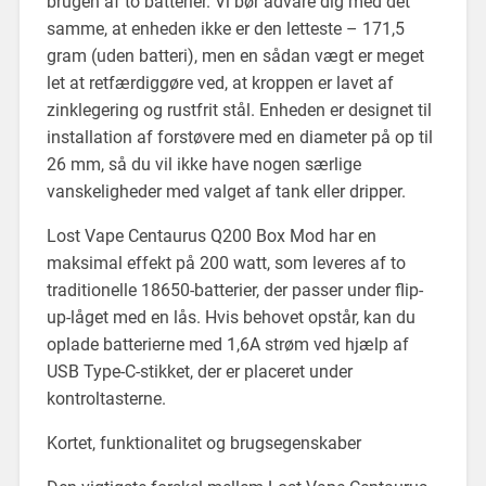
brugen af to batterier. Vi bør advare dig med det
samme, at enheden ikke er den letteste – 171,5
gram (uden batteri), men en sådan vægt er meget
let at retfærdiggøre ved, at kroppen er lavet af
zinklegering og rustfrit stål. Enheden er designet til
installation af forstøvere med en diameter på op til
26 mm, så du vil ikke have nogen særlige
vanskeligheder med valget af tank eller dripper.
Lost Vape Centaurus Q200 Box Mod har en
maksimal effekt på 200 watt, som leveres af to
traditionelle 18650-batterier, der passer under flip-
up-låget med en lås. Hvis behovet opstår, kan du
oplade batterierne med 1,6A strøm ved hjælp af
USB Type-C-stikket, der er placeret under
kontroltasterne.
Kortet, funktionalitet og brugsegenskaber