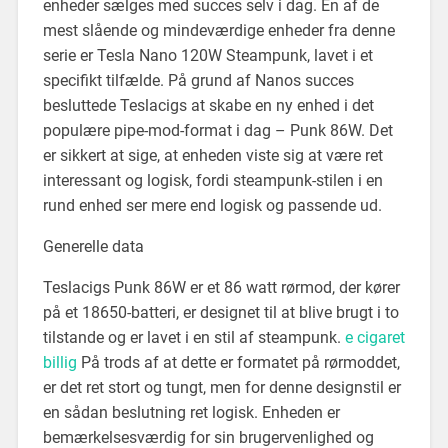
enheder sælges med succes selv i dag. En af de
mest slående og mindeværdige enheder fra denne
serie er Tesla Nano 120W Steampunk, lavet i et
specifikt tilfælde. På grund af Nanos succes
besluttede Teslacigs at skabe en ny enhed i det
populære pipe-mod-format i dag – Punk 86W. Det
er sikkert at sige, at enheden viste sig at være ret
interessant og logisk, fordi steampunk-stilen i en
rund enhed ser mere end logisk og passende ud.
Generelle data
Teslacigs Punk 86W er et 86 watt rørmod, der kører
på et 18650-batteri, er designet til at blive brugt i to
tilstande og er lavet i en stil af steampunk.
e cigaret
billig
På trods af at dette er formatet på rørmoddet,
er det ret stort og tungt, men for denne designstil er
en sådan beslutning ret logisk. Enheden er
bemærkelsesværdig for sin brugervenlighed og