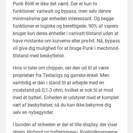
Punk 86W er ikke det værd. Der er kun to
funktioner: variwatt og bypass, men selv denne
minimalisme gør enheden interessant. Og begge
funktioner er logiske og berettigede. 90% af vapers
bruger kun deres enheder i varivatt-tilstand uden at
have mistanke om kurverne eller pre-hit. Nå, bypass
vil give dig mulighed for at bruge Punk i mechmod-
tilstand med beskyttelse.
Hvis vi taler om chippen, ser den ud til at være
proprietær fra Teslacigs og ganske enkel. Men
samtidig er den i stand til at arbejde med en
modstand på 0,1-3 ohm, hvilket er nok til et mod
med ét batteri. Enheden er udstyret med et komplet
sæt af beskyttelser, så du kan ikke bekymre dig
selv en nybegynder.
I bunden af enheden er der et lille display, der viser
strøm, tilstand og batteriniveau. Kontrolknapperne