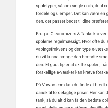
spoletyper, såsom single coils, dual coi
fordele og ulemper. Det kan være en go
den, der passer bedst til dine præfere
Brug af Clearomizers & Tanks kræver o
spolerne regelmæssigt. Hvor ofte du s
vapingsfrekvens og den type e-væske, du
du vil kunne smage den brændte smag, hv
den. Et godt tip er at skifte spolen, n
forskellige e-væsker kan kræve forskel
På Vawoo.com kan du finde et bredt 
dansk til fordelagtige priser. Her kan 
tank, så du altid kan få den bedste o
og pålidelig online platform, der tilbyde