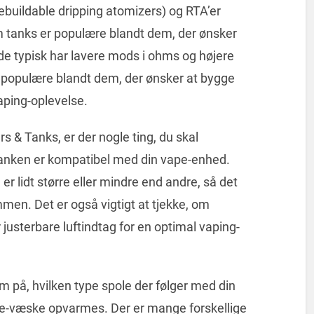
buildable dripping atomizers) og RTA’er
m tanks er populære blandt dem, der ønsker
 de typisk har lavere mods i ohms og højere
e populære blandt dem, der ønsker at bygge
aping-oplevelse.
s & Tanks, er der nogle ting, du skal
m tanken er kompatibel med din vape-enhed.
r lidt større eller mindre end andre, så det
ammen. Det er også vigtigt at tjekke, om
justerbare luftindtag for en optimal vaping-
 på, hvilken type spole der følger med din
in e-væske opvarmes. Der er mange forskellige