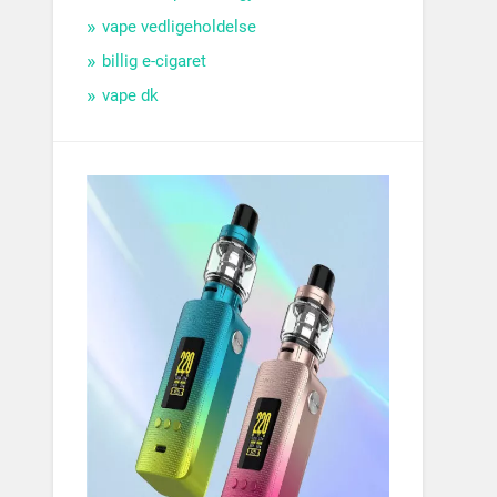
vape vedligeholdelse
billig e-cigaret
vape dk