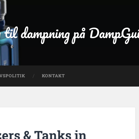
 til dampning på DampGu
VSPOLITIK
KONTAKT
ers & Tanks in