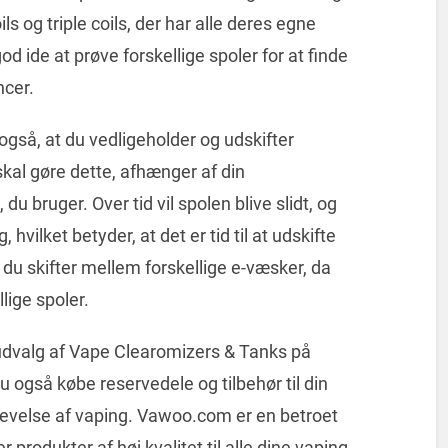
ls og triple coils, der har alle deres egne
d ide at prøve forskellige spoler for at finde
ncer.
gså, at du vedligeholder og udskifter
kal gøre dette, afhænger af din
 bruger. Over tid vil spolen blive slidt, og
ilket betyder, at det er tid til at udskifte
år du skifter mellem forskellige e-væsker, da
lige spoler.
udvalg af Vape Clearomizers & Tanks på
du også købe reservedele og tilbehør til din
plevelse af vaping. Vawoo.com er en betroet
r produkter af høj kvalitet til alle dine vaping-