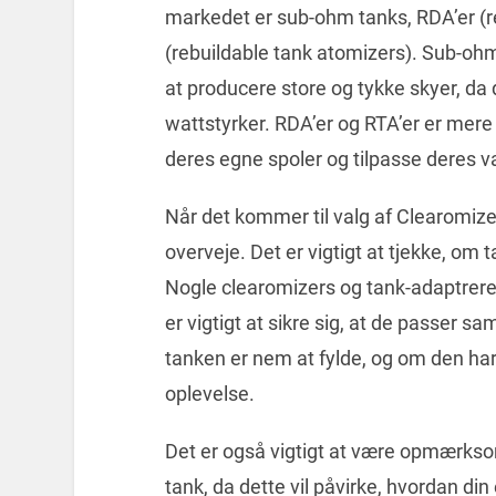
markedet er sub-ohm tanks, RDA’er (re
(rebuildable tank atomizers). Sub-oh
at producere store og tykke skyer, da
wattstyrker. RDA’er og RTA’er er mer
deres egne spoler og tilpasse deres v
Når det kommer til valg af Clearomizer
overveje. Det er vigtigt at tjekke, o
Nogle clearomizers og tank-adaptrere e
er vigtigt at sikre sig, at de passer s
tanken er nem at fylde, og om den har 
oplevelse.
Det er også vigtigt at være opmærksom
tank, da dette vil påvirke, hvordan d