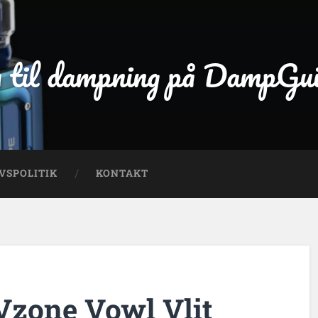
 til dampning på DampGu
VSPOLITIK
KONTAKT
Vzone Vowl Vlit