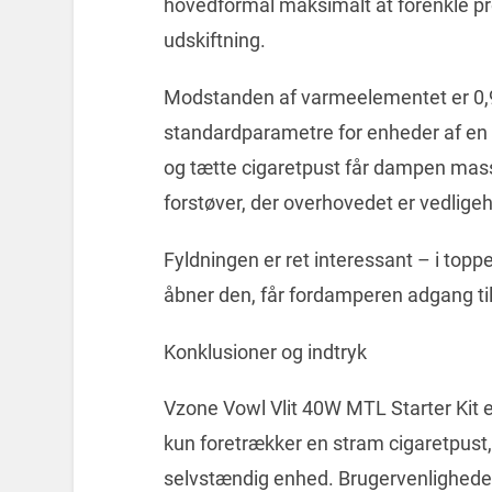
hovedformål maksimalt at forenkle p
udskiftning.
Modstanden af ​​varmeelementet er 0,
standardparametre for enheder af en
og tætte cigaretpust får dampen masser
forstøver, der overhovedet er vedligeh
Fyldningen er ret interessant – i toppen
åbner den, får fordamperen adgang til
Konklusioner og indtryk
Vzone Vowl Vlit 40W MTL Starter Kit er 
kun foretrækker en stram cigaretpus
selvstændig enhed. Brugervenlighede