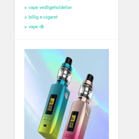
vape vedligeholdelse
billig e-cigaret
vape dk