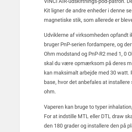
VINCI AIR-udskiftnings-pod-patron. De
Kit ligner de andre enheder i denne ser
magnetiske stik, som allerede er blev
Udviklerne af virksomheden opfandt i
bruger PnP-serien fordampere, og der
Ohm modstand og PnP-R2 med 1, 0 O
skal du være opmærksom på deres mod
kan maksimalt arbejde med 30 watt. P
base, hvor det anbefales at installer
ohm.
Vaperen kan bruge to typer inhalation
For at indstille MTL eller DTL draw sk
den 180 grader og installere den på p