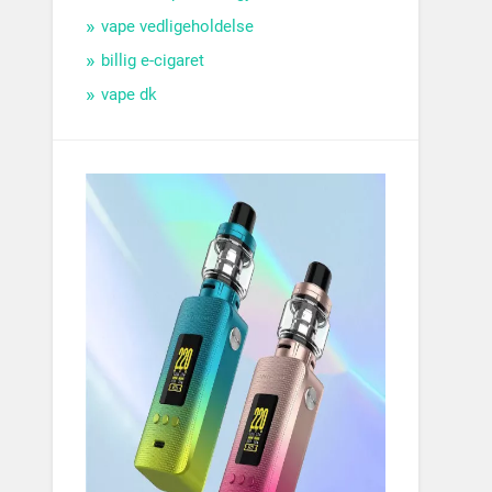
vape vedligeholdelse
billig e-cigaret
vape dk