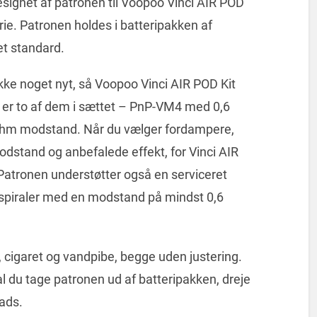
signet af patronen til Voopoo Vinci AIR POD
ie. Patronen holdes i batteripakken af ​​
et standard.
kke noget nyt, så Voopoo Vinci AIR POD Kit
 er to af dem i sættet – PnP-VM4 med 0,6
hm modstand. Når du vælger fordampere,
stand og anbefalede effekt, for Vinci AIR
atronen understøtter også en serviceret
e spiraler med en modstand på mindst 0,6
, cigaret og vandpibe, begge uden justering.
al du tage patronen ud af batteripakken, dreje
lads.