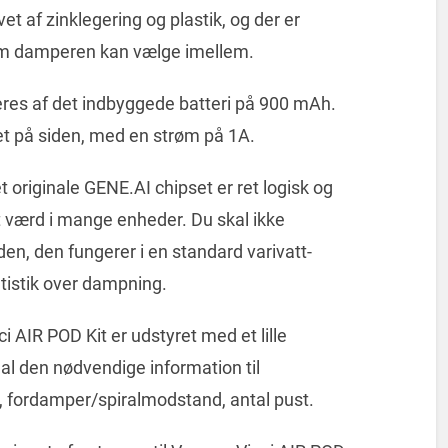
et af zinklegering og plastik, og der er
om damperen kan vælge imellem.
res af det indbyggede batteri på 900 mAh.
et på siden, med en strøm på 1A.
 originale GENE.AI chipset er ret logisk og
sit værd i mange enheder. Du skal ikke
den, den fungerer i en standard varivatt-
atistik over dampning.
 AIR POD Kit er udstyret med et lille
al den nødvendige information til
, fordamper/spiralmodstand, antal pust.