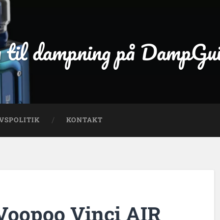
 til dampning på DampGu
VSPOLITIK
KONTAKT
Voopoo Vinci AIR