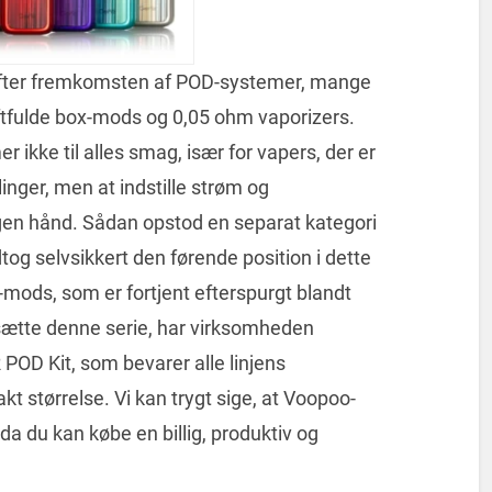
 efter fremkomsten af ​​POD-systemer, mange
ftfulde box-mods og 0,05 ohm vaporizers.
 ikke til alles smag, især for vapers, der er
llinger, men at indstille strøm og
en hånd. Sådan opstod en separat kategori
g selvsikkert den førende position i dette
-mods, som er fortjent efterspurgt blandt
rtsætte denne serie, har virksomheden
POD Kit, som bevarer alle linjens
t størrelse. Vi kan trygt sige, at Voopoo-
da du kan købe en billig, produktiv og