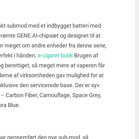
akt submod med et indbygget batteri med
erømte GENE.AI-chipsæt og designet til at
er meget om andre enheder fra denne serie,
erfekt i hånden.
e-cigaret butik
Brugen af ​​
g berettiget, så meget mere at vaperen får
klerne af virksomheden gav mulighed for at
nklusive den servicerede base. Der er syv
t – Carbon Fiber, Camouflage, Space Grey,
ora Blue.
 har gennemført den nye sub-mod, så