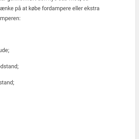
tænke på at købe fordampere eller ekstra
damperen:
ude;
dstand;
stand;