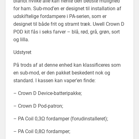
blandt hvilke alle kan hente den bedste mulighed
for ham. Sub-mod’en er designet til installation af
udskiftelige fordampere i PA-serien, som er
designet til både frit og stramt træk. Uwell Crown D
POD kit fås i seks farver – blå, rød, grå, grøn, sort
og lilla.
Udstyret
På trods af at denne enhed kan klassificeres som
en sub-mod, er den pakket beskedent nok og
standard. I kassen kan vaper’en finde:
– Crown D Device-batteripakke;
– Crown D Pod-patron;
– PA Coil 0,3Ω fordamper (forudinstalleret);
– PA Coil 0,8Ω fordamper;