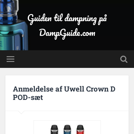
Guiden til dampning på
DampGuide.com
Anmeldelse af Uwell Crown D
POD-sæt