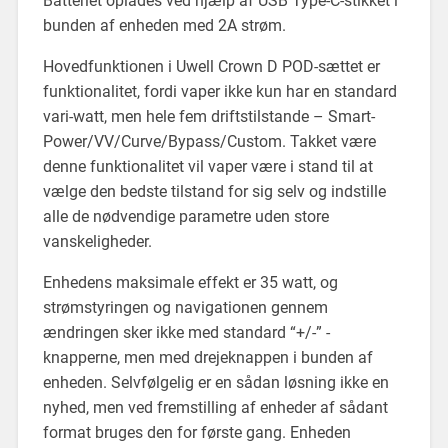
Batteriet oplades ved hjælp af USB Type-C-stikket i
bunden af enheden med 2A strøm.
Hovedfunktionen i Uwell Crown D POD-sættet er
funktionalitet, fordi vaper ikke kun har en standard
vari-watt, men hele fem driftstilstande – Smart-
Power/VV/Curve/Bypass/Custom. Takket være
denne funktionalitet vil vaper være i stand til at
vælge den bedste tilstand for sig selv og indstille
alle de nødvendige parametre uden store
vanskeligheder.
Enhedens maksimale effekt er 35 watt, og
strømstyringen og navigationen gennem
ændringen sker ikke med standard “+/-” -
knapperne, men med drejeknappen i bunden af
enheden. Selvfølgelig er en sådan løsning ikke en
nyhed, men ved fremstilling af enheder af sådant
format bruges den for første gang. Enheden