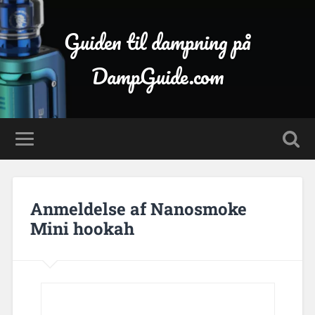
Guiden til dampning på
DampGuide.com
Anmeldelse af Nanosmoke
Mini hookah