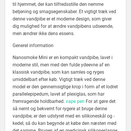
til hjemmet, der kan tilfredsstille den nemme
betjening og smagsegenskaber. Et vigtigt træk ved
denne vandpibe er et moderne design, som giver
dig mulighed for at ændre vandpibens udseende,
men ændrer ikke dens essens.
Generel information
Nanosmoke Mini er en kompakt vandpibe, lavet i
moderne stil, men med den fulde ydeevne af en
klassisk vandpibe, som kan samles og ryges
umiddelbart efter køb. Vigtigt træk ved denne
model er den gennemsigtige krop i form af et lodret
parallelepipedum, lavet af plexiglas, som har
fremragende holdbarhed.
vape pen
For at gøre det
så nemt og bekvemt for rygere at bruge denne
vandpibe, er den udstyret med en silikoneskål og -
kedel, så du kan begynde at købe den næsten med
det samme. Brugen af ​​en medicinsk silikoneslange