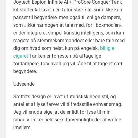
Joytech Espion Infinite AI + ProCore Conquer Tank
kit starter kit lavet i en futuristisk stil, som ikke kun
passer til begyndere, men også til enlige dampere,
som »ikke har nogen at tale med, for i boxmod’en«
er der integreret simpel kunstig intelligens, som kan
reagere på stemmekommandoer eller bare tale med
dig om hvad som helst, kun på engelsk.
billig e
cigaret
Tanken er forresten på aftagelige
fordampere, for« hvad jeg vil råde til at tage et sæt
begyndere.
Udseende
Sættets design er lavet i futuristisk neon-stil, og
antallet af lyse farver vil tilfredsstille enhver smag.
Jeg vil endda sige, at de er lidt for lyse til min
smag.« Der er hele seks farvemuligheder at vælge
imellem.