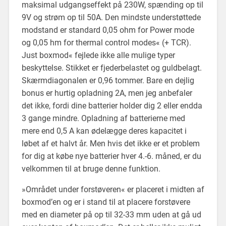
maksimal udgangseffekt på 230W, spænding op til
9V og strøm op til 50A. Den mindste understøttede
modstand er standard 0,05 ohm for Power mode
og 0,05 hm for thermal control modes« (+ TCR).
Just boxmod« fejlede ikke alle mulige typer
beskyttelse. Stikket er fjederbelastet og guldbelagt.
Skærmdiagonalen er 0,96 tommer. Bare en dejlig
bonus er hurtig opladning 2A, men jeg anbefaler
det ikke, fordi dine batterier holder dig 2 eller endda
3 gange mindre. Opladning af batterierne med
mere end 0,5 A kan ødelægge deres kapacitet i
løbet af et halvt år. Men hvis det ikke er et problem
for dig at købe nye batterier hver 4.-6. måned, er du
velkommen til at bruge denne funktion.
»Området under forstøveren« er placeret i midten af
boxmod’en og er i stand til at placere forstøvere
med en diameter på op til 32-33 mm uden at gå ud