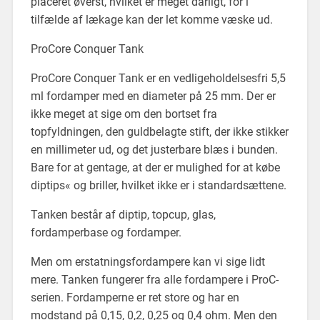
placeret øverst, hvilket er meget dårligt, for i
tilfælde af lækage kan der let komme væske ud.
ProCore Conquer Tank
ProCore Conquer Tank er en vedligeholdelsesfri 5,5
ml fordamper med en diameter på 25 mm. Der er
ikke meget at sige om den bortset fra
topfyldningen, den guldbelagte stift, der ikke stikker
en millimeter ud, og det justerbare blæs i bunden.
Bare for at gentage, at der er mulighed for at købe
diptips« og briller, hvilket ikke er i standardsættene.
Tanken består af diptip, topcup, glas,
fordamperbase og fordamper.
Men om erstatningsfordampere kan vi sige lidt
mere. Tanken fungerer fra alle fordampere i ProC-
serien. Fordamperne er ret store og har en
modstand på 0,15, 0,2, 0,25 og 0,4 ohm. Men den